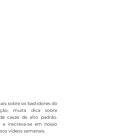
para ajudar em todas as etapas da
realização do sonho de vocês.
NOSSO CANAL
ais sobre os bastidores do
ção, muita dica sobre
de casas de alto padrão.
 e inscreva-se em nosso
sos vídeos semanais.