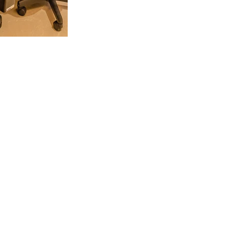
PERSONALIDADE
Trabalhamos para ver a alegria no
olhar dos nossos clientes ao
receber o seu projeto e perceber
que conseguimos captar todas
suas ideias, sonhos, anseios,