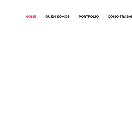
HOME
QUEM SOMOS
PORTFÓLIO
COMO TRABA
URA | ALTO PADRÃO | EXCL