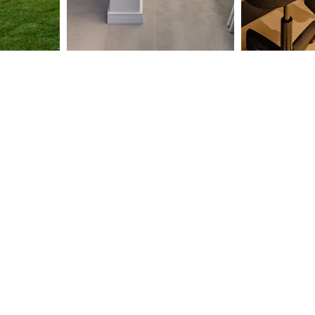
PLANEJAMENTO
Trabalhamos com prazos, metas e
ferramentas de gestão que nos
ajudam em todas as etapas do seu
projeto, desde o primeiro contato
até a obra executada, estamos aqui