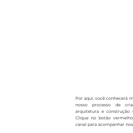
suas ideias, prezando sempre pelo
melhor custo benefício.
CONHEÇA 
Por aqui, você conhecerá m
nosso processo de cria
arquitetura e construção 
Clique no botão vermelho
canal para acompanhar nos