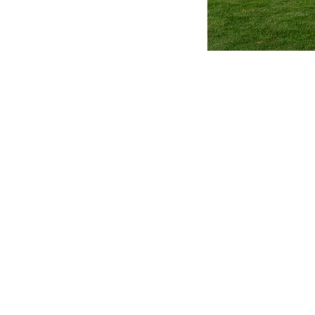
EXPERIÊNCIA
Damos uma atenção especial ao
cliente, fazemos um diagnóstico
detalhado das necessidades de
cada um, entendendo seus sonhos
e
gostos, ajudando a concretizar