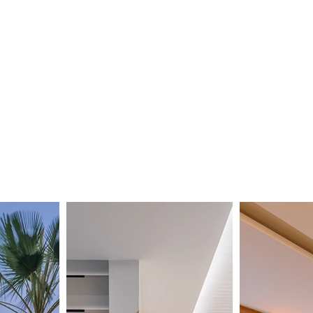
2025
Expansão internacional,
levando nosso design
moderno e arrojado para
novos mercados, levando
nossa autenticidade e
excelência.